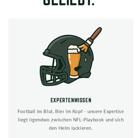
n
h
a
l
t
EXPERTENWISSEN
Football im Blut, Bier im Kopf - unsere Expertise
liegt irgendwo zwischen NFL-Playbook und sich
den Helm lackieren.