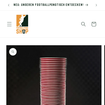
Direkt
NEU: UNSEREN FOOTBALLPONGTISCH ENTDECKEN!
VERBIND
zum
Inhalt
WARENKORB
DUKTINFORMATIONEN
INGEN