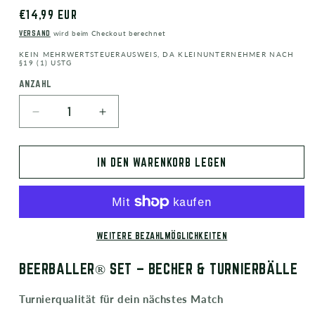
NORMALER
€14,99 EUR
PREIS
VERSAND
wird beim Checkout berechnet
KEIN MEHRWERTSTEUERAUSWEIS, DA KLEINUNTERNEHMER NACH
§19 (1) USTG
ANZAHL
ANZAHL
VERRINGERE
ERHÖHE
DIE
DIE
MENGE
MENGE
IN DEN WARENKORB LEGEN
FÜR
FÜR
BECHER
BECHER
&AMP;
&AMP;
BÄLLE
BÄLLE
SET
SET
WEITERE BEZAHLMÖGLICHKEITEN
BEERBALLER® SET – BECHER & TURNIERBÄLLE
Turnierqualität für dein nächstes Match